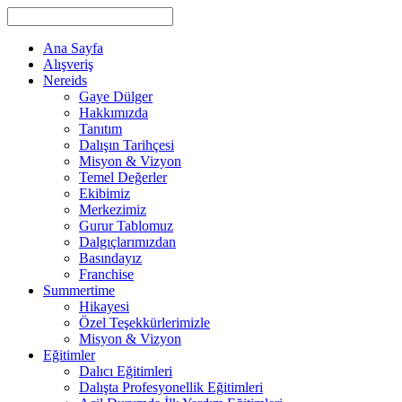
Ana Sayfa
Alışveriş
Nereids
Gaye Dülger
Hakkımızda
Tanıtım
Dalışın Tarihçesi
Misyon & Vizyon
Temel Değerler
Ekibimiz
Merkezimiz
Gurur Tablomuz
Dalgıçlarımızdan
Basındayız
Franchise
Summertime
Hikayesi
Özel Teşekkürlerimizle
Misyon & Vizyon
Eğitimler
Dalıcı Eğitimleri
Dalışta Profesyonellik Eğitimleri