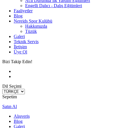
Acil Durumda İlk Yardım Eğitimleri
Engelli Dalıcı - Dalış Eğitimleri
Faaliyetler
Blog
Nereids Spor Kulübü
Hakkımızda
Tüzük
Galeri
Teknik Servis
İletişim
Üye Ol
Bizi Takip Edin!
Dil Seçimi
Sepetim
Satın Al
Alışveriş
Blog
Galeri