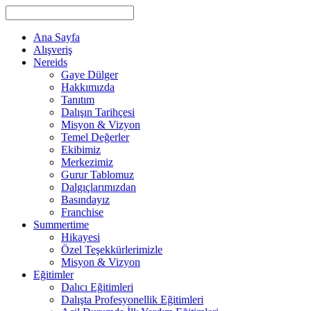
Ana Sayfa
Alışveriş
Nereids
Gaye Dülger
Hakkımızda
Tanıtım
Dalışın Tarihçesi
Misyon & Vizyon
Temel Değerler
Ekibimiz
Merkezimiz
Gurur Tablomuz
Dalgıçlarımızdan
Basındayız
Franchise
Summertime
Hikayesi
Özel Teşekkürlerimizle
Misyon & Vizyon
Eğitimler
Dalıcı Eğitimleri
Dalışta Profesyonellik Eğitimleri