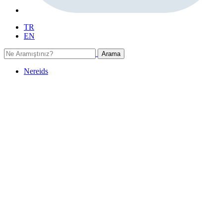
TR
EN
Arama
Nereids