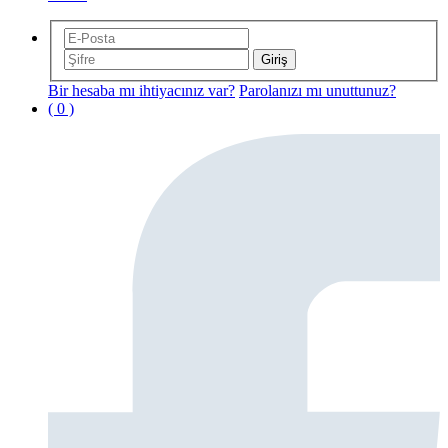
Bir hesaba mı ihtiyacınız var?
Parolanızı mı unuttunuz?
( 0 )