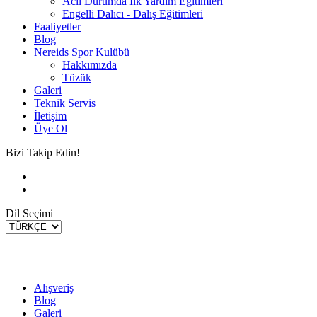
Acil Durumda İlk Yardım Eğitimleri
Engelli Dalıcı - Dalış Eğitimleri
Faaliyetler
Blog
Nereids Spor Kulübü
Hakkımızda
Tüzük
Galeri
Teknik Servis
İletişim
Üye Ol
Bizi Takip Edin!
Dil Seçimi
Alışveriş
Blog
Galeri