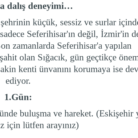
da dalış deneyimi…
 şehrinin küçük, sessiz ve surlar içind
 sadece Seferihisar'ın değil, İzmir'in d
Son zamanlarda Seferihisar'a yapılan
 şahit olan Sığacık, gün geçtikçe öne
sakin kenti ünvanını korumaya ise de
ediyor.
1.Gün:
ünde buluşma ve hareket. (Eskişehir 
z için lütfen arayınız)