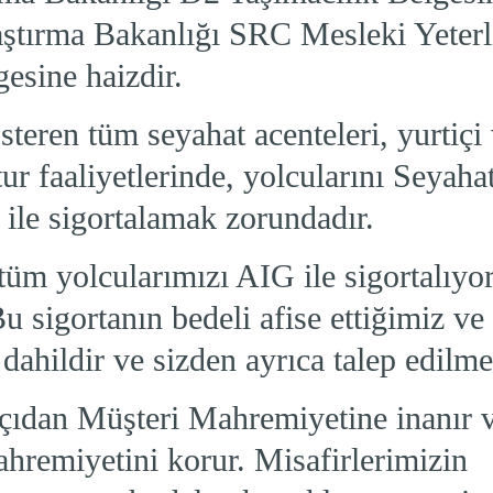
ştırma Bakanlığı SRC Mesleki Yeterli
esine haizdir.
österen tüm seyahat acenteleri, yurtiçi
tur faaliyetlerinde, yolcularını Seyaha
ile sigortalamak zorundadır.
tüm yolcularımızı AIG ile sigortalıyo
 sigortanın bedeli afise ettiğimiz ve
 dahildir ve sizden ayrıca talep edilme
açıdan Müşteri Mahremiyetine inanır 
hremiyetini korur. Misafirlerimizin