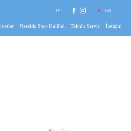
( 0 )
TR
EN
iyetler
Nereids Spor Kulübü
Teknik Servis
İletişim
I