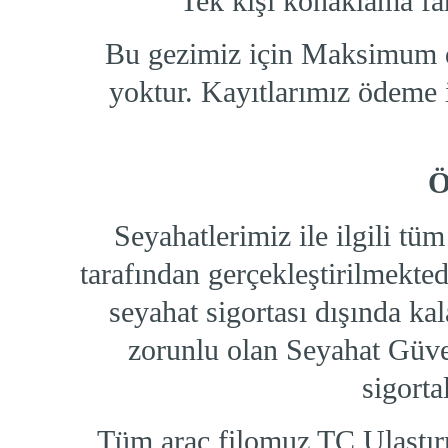
Tek kişi konaklama far
Bu gezimiz için Maksimum da
yoktur. Kayıtlarımız ödeme i
Ö
Seyahatlerimiz ile ilgili tü
tarafından gerçekleştirilmekted
seyahat sigortası dışında ka
zorunlu olan Seyahat Güven
sigorta
Tüm araç filomuz TC Ulaştır