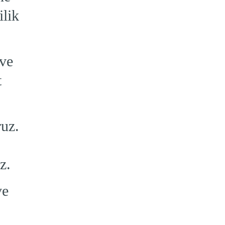
lik
 ve
t
ruz.
z.
ve