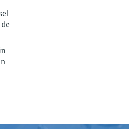
sel
 de
in
in