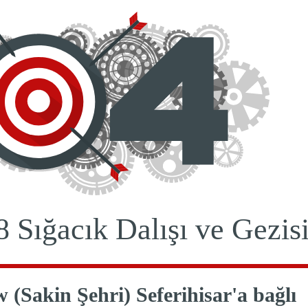
8 Sığacık Dalışı ve Gezis
w (Sakin Şehri) Seferihisar'a bağlı