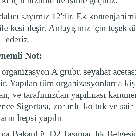
kı için bizimle iletişime geçiniz.
lıcı sayımız 12'dir. Ek kontenjanim
le kesinleşir. Anlayışınız için teşekkü
ederiz.
nemli Not:
m organizasyon A grubu seyahat acetas
ir. Yapılan tüm organizasyonlarda kiş
lan, ve tarafımızdan yapılması kanune
ce Sigortası, zorunlu koltuk ve sair
ların hepsi yapılır
ma Bakanlığı D2 Taşımacılık Belgesi