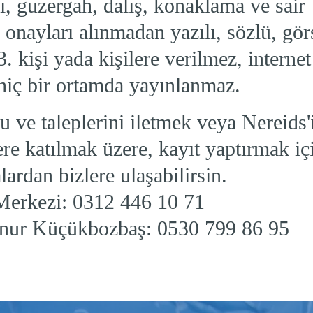
ı, guzergah, dalış, konaklama ve sair
i onayları alınmadan yazılı, sözlü, gör
3. kişi yada kişilere verilmez, internet
hiç bir ortamda yayınlanmaz.
u ve taleplerini iletmek veya Nereids'
ere katılmak üzere, kayıt yaptırmak iç
ardan bizlere ulaşabilirsin.
 Merkezi: 0312 446 10 71
Onur Küçükbozbaş: 0530 799 86 95