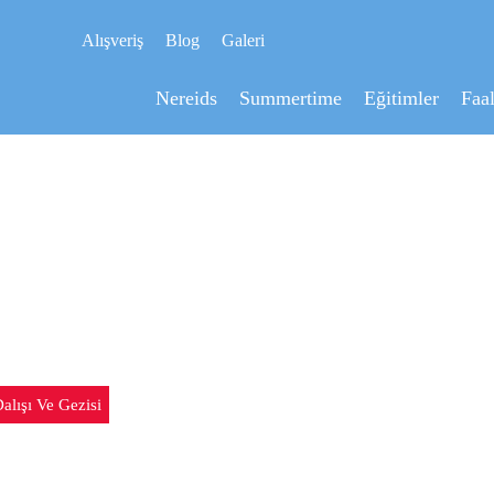
Alışveriş
Blog
Galeri
Nereids
Summertime
Eğitimler
Faal
IĞACIK DALIŞI VE GEZIS
alışı Ve Gezisi