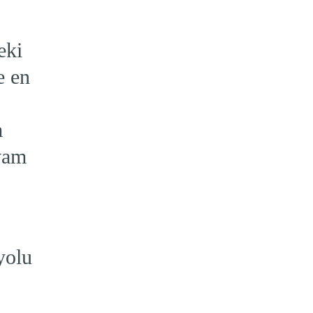
eki
e en
m
vam
yolu