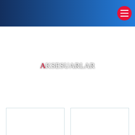
A
KSESUARLAR