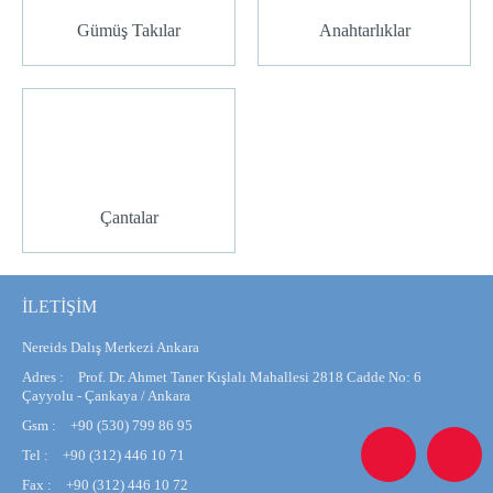
Gümüş Takılar
Anahtarlıklar
Çantalar
İLETİŞİM
Nereids Dalış Merkezi Ankara
Adres :
Prof. Dr. Ahmet Taner Kışlalı Mahallesi 2818 Cadde No: 6
Çayyolu - Çankaya / Ankara
Gsm :
+90 (530) 799 86 95
Tel :
+90 (312) 446 10 71
Fax :
+90 (312) 446 10 72