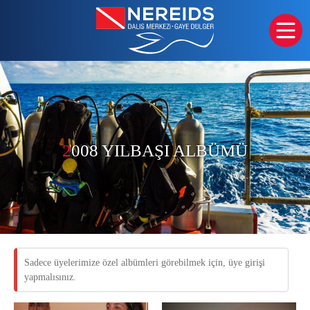
2
008 YILBAŞI ALBÜMÜ
Sadece üyelerimize özel albümleri görebilmek için, üye girişi
yapmalısınız.