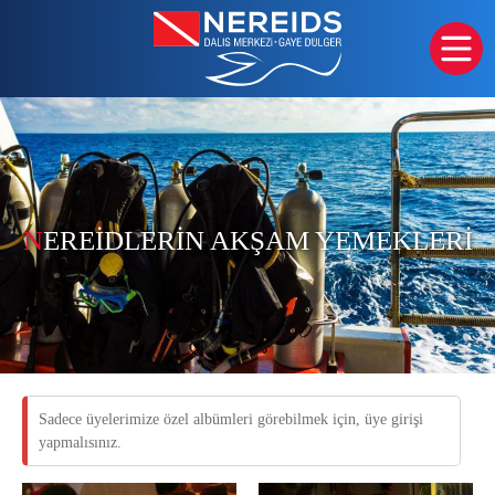
N
EREIDLERIN AKŞAM YEMEKLERI
Sadece üyelerimize özel albümleri görebilmek için, üye girişi
yapmalısınız.