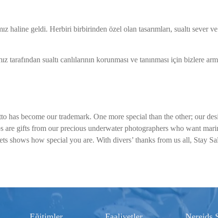
z haline geldi. Herbiri birbirinden özel olan tasarımları, sualtı sever ve
mız tarafından sualtı canlılarının korunması ve tanınması için bizlere arm
to has become our trademark. One more special than the other; our des
os are gifts from our precious underwater photographers who want marin
ets shows how special you are. With divers’ thanks from us all, Stay S
Eğitimler
Faaliyetler
Nereids 