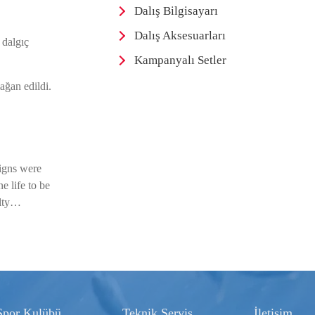
Dalış Bilgisayarı
Dalış Aksesuarları
 dalgıç
Kampanyalı Setler
ağan edildi.
igns were
e life to be
alty…
Spor Kulübü
Teknik Servis
İletişim