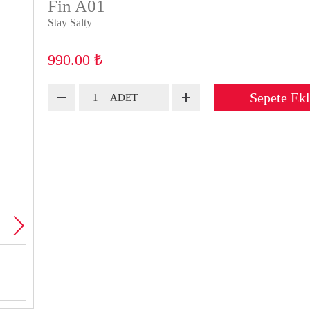
Fin A01
Stay Salty
₺
990.00
Sepete Ek
ADET