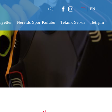
( 0 )
TR
EN
iyetler
Nereids Spor Kulübü
Teknik Servis
İletişim