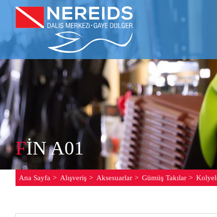
F
IN A01
Ana Sayfa
Alışveriş
Aksesuarlar
Gümüş Takılar
Kolyel