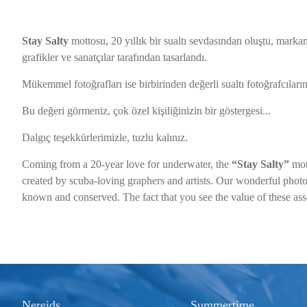
Stay Salty
mottosu, 20 yıllık bir sualtı sevdasından oluştu, markamı
grafikler ve sanatçılar tarafından tasarlandı.
Mükemmel fotoğrafları ise birbirinden değerli sualtı fotoğrafcıları
Bu değeri görmeniz, çok özel kişiliğinizin bir göstergesi...
Dalgıç teşekkürlerimizle, tuzlu kalınız.
Coming from a 20-year love for underwater, the
“Stay Salty”
mot
created by scuba-loving graphers and artists. Our wonderful phot
known and conserved. The fact that you see the value of these ass
Nereids
Summertime