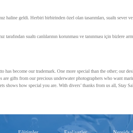
z haline geldi. Herbiri birbirinden özel olan tasarımları, sualtı sever ve
mız tarafından sualtı canlılarının korunması ve tanınması için bizlere arm
to has become our trademark. One more special than the other; our des
os are gifts from our precious underwater photographers who want marin
ets shows how special you are. With divers’ thanks from us all, Stay S
Eğitimler
Faaliyetler
Nereids 