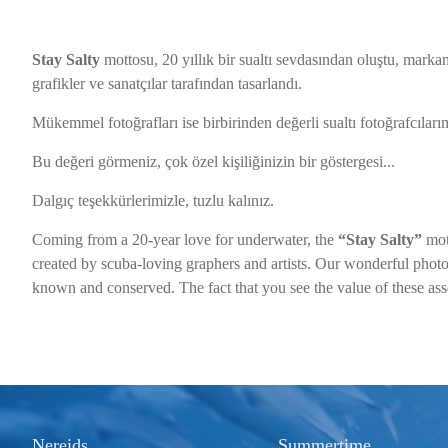
Stay Salty
mottosu, 20 yıllık bir sualtı sevdasından oluştu, markamı
grafikler ve sanatçılar tarafından tasarlandı.
Mükemmel fotoğrafları ise birbirinden değerli sualtı fotoğrafcıları
Bu değeri görmeniz, çok özel kişiliğinizin bir göstergesi...
Dalgıç teşekkürlerimizle, tuzlu kalınız.
Coming from a 20-year love for underwater, the
“Stay Salty”
mot
created by scuba-loving graphers and artists. Our wonderful phot
known and conserved. The fact that you see the value of these ass
Nereids
Summertime