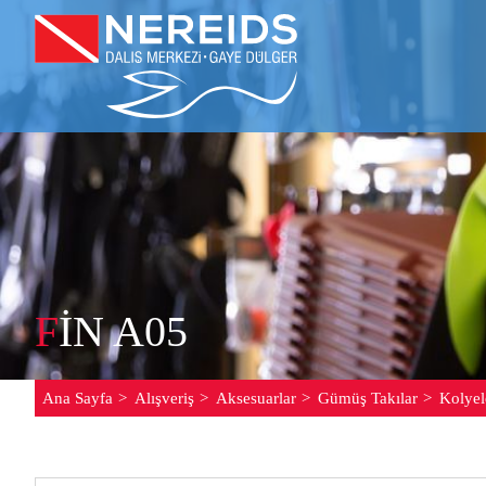
F
IN A05
Ana Sayfa
Alışveriş
Aksesuarlar
Gümüş Takılar
Kolyel