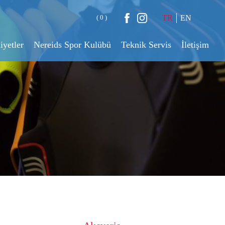
( 0 )
TR
EN
iyetler
Nereids Spor Kulübü
Teknik Servis
İletişim