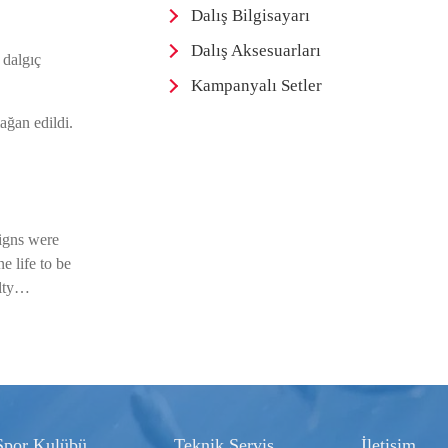
Dalış Bilgisayarı
Dalış Aksesuarları
 dalgıç
Kampanyalı Setler
ağan edildi.
igns were
e life to be
alty…
Spor Kulübü
Teknik Servis
İletişim