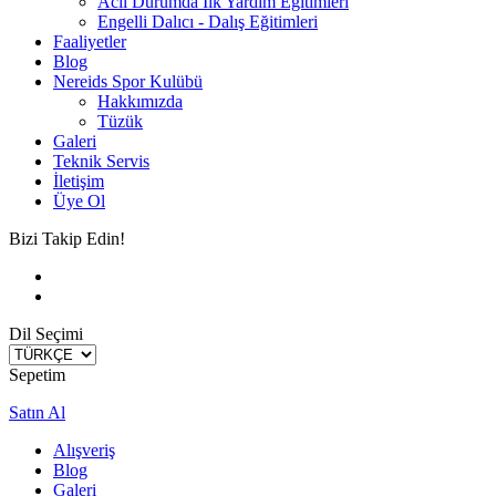
Acil Durumda İlk Yardım Eğitimleri
Engelli Dalıcı - Dalış Eğitimleri
Faaliyetler
Blog
Nereids Spor Kulübü
Hakkımızda
Tüzük
Galeri
Teknik Servis
İletişim
Üye Ol
Bizi Takip Edin!
Dil Seçimi
Sepetim
Satın Al
Alışveriş
Blog
Galeri