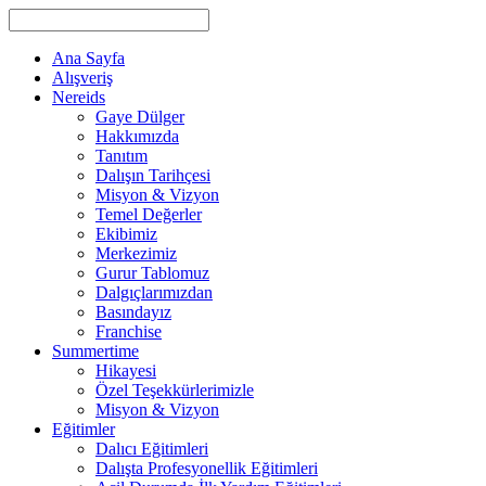
Ana Sayfa
Alışveriş
Nereids
Gaye Dülger
Hakkımızda
Tanıtım
Dalışın Tarihçesi
Misyon & Vizyon
Temel Değerler
Ekibimiz
Merkezimiz
Gurur Tablomuz
Dalgıçlarımızdan
Basındayız
Franchise
Summertime
Hikayesi
Özel Teşekkürlerimizle
Misyon & Vizyon
Eğitimler
Dalıcı Eğitimleri
Dalışta Profesyonellik Eğitimleri