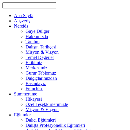
Ana Sayfa
Alışveriş
Nereids
Gaye Dülger
Hakkımızda
Tanıtım
Dalışın Tarihçesi
Misyon & Vizyon
Temel Değerler
Ekibimiz
Merkezimiz
Gurur Tablomuz
Dalgıçlarımızdan
Basındayız
Franchise
Summertime
Hikayesi
Özel Teşekkürlerimizle
Misyon & Vizyon
Eğitimler
Dalıcı Eğitimleri
Dalışta Profesyonellik Eğitimleri