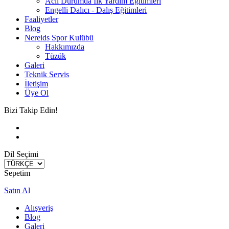
Acil Durumda İlk Yardım Eğitimleri
Engelli Dalıcı - Dalış Eğitimleri
Faaliyetler
Blog
Nereids Spor Kulübü
Hakkımızda
Tüzük
Galeri
Teknik Servis
İletişim
Üye Ol
Bizi Takip Edin!
Dil Seçimi
Sepetim
Satın Al
Alışveriş
Blog
Galeri